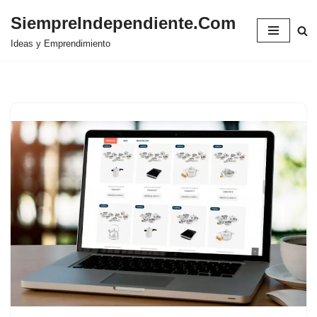
SiempreIndependiente.Com
Saltar
Ideas y Emprendimiento
al
contenido