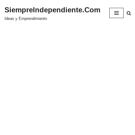
SiempreIndependiente.Com
Saltar
Ideas y Emprendimiento
al
contenido