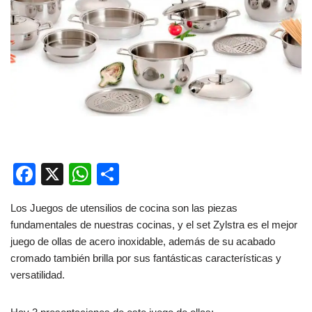
F
X
W
C
a
h
o
Los Juegos de utensilios de cocina son las piezas
c
at
m
fundamentales de nuestras cocinas, y el set Zylstra es el mejor
e
s
p
juego de ollas de acero inoxidable, además de su acabado
b
A
ar
cromado también brilla por sus fantásticas características y
versatilidad.
o
p
tir
o
p