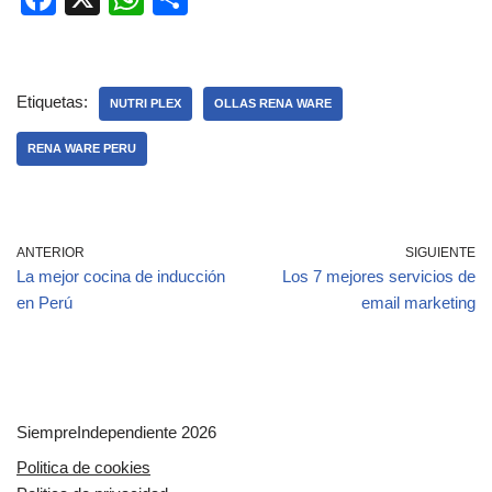
a
h
o
c
at
m
e
s
p
Etiquetas:
NUTRI PLEX
OLLAS RENA WARE
b
A
ar
RENA WARE PERU
o
p
tir
o
p
k
ANTERIOR
SIGUIENTE
La mejor cocina de inducción
Los 7 mejores servicios de
en Perú
email marketing
SiempreIndependiente 2026
Politica de cookies