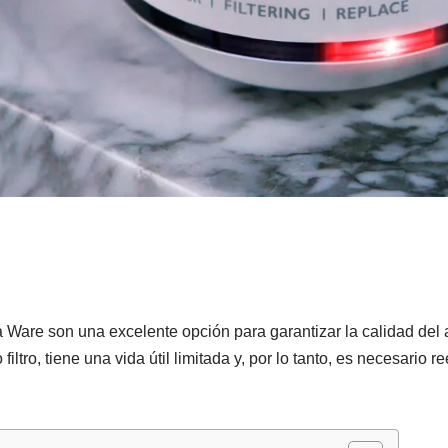
C
o
a Ware son una excelente opción para garantizar la calidad de
m
ltro, tiene una vida útil limitada y, por lo tanto, es necesario 
p
r
ir