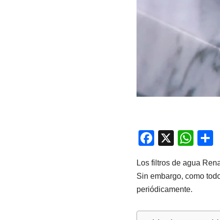
F
X
W
a
h
Los filtros de agua Ren
c
at
Sin embargo, como todo fi
e
s
periódicamente.
b
A
a
o
p
t