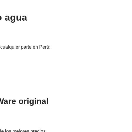
o agua
cualquier parte en Perú;
are original
 de los mejores precios