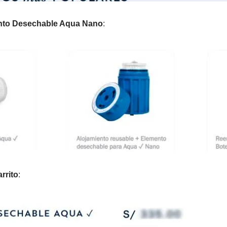
nto Desechable Aqua Nano
:
rrito
: