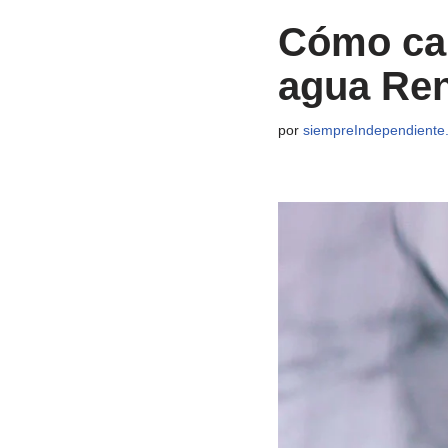
Cómo cam
agua Re
por
siempreIndependiente