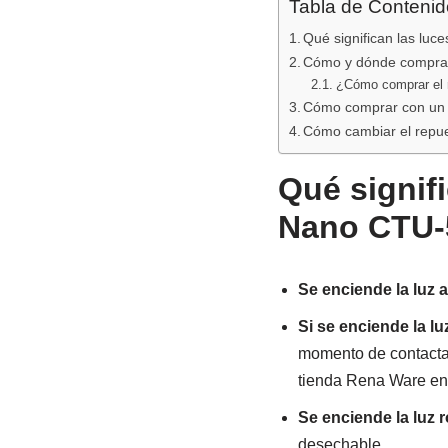
Tabla de Contenid
o
p
Qué significan las luc
k
Cómo y dónde comprar 
¿Cómo comprar el re
Cómo comprar con un D
Cómo cambiar el repue
Qué signifi
Nano CTU-
Se enciende la luz a
Si se enciende la lu
momento de contactar 
tienda Rena Ware en
Se enciende la luz r
desechable.