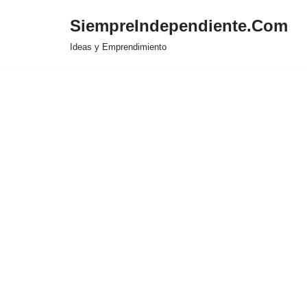
SiempreIndependiente.Com
Saltar
Ideas y Emprendimiento
al
contenido