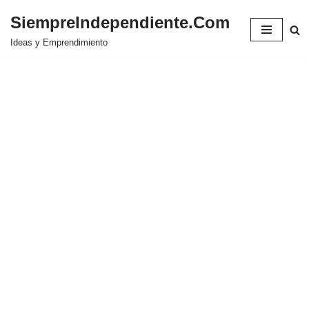
SiempreIndependiente.Com
Saltar
Ideas y Emprendimiento
al
contenido