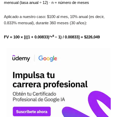
mensual (tasa anual ÷ 12) · n = número de meses
Aplicado a nuestro caso: $100 al mes, 10% anual (es decir,
0.833% mensual), durante 360 meses (30 años):
FV = 100 × [((1 + 0.00833)³⁶⁰ − 1) / 0.00833] = $226,049