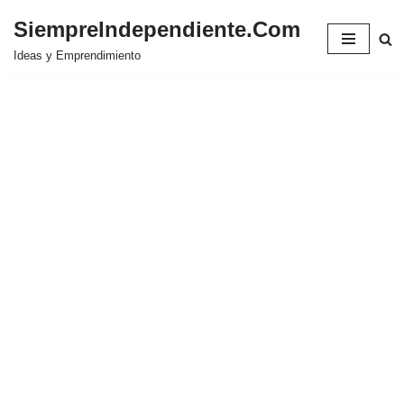
SiempreIndependiente.Com
Saltar
Ideas y Emprendimiento
al
contenido