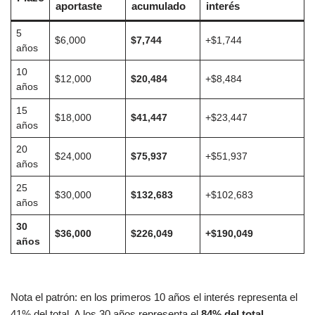
aportaste
acumulado
interés
5
$6,000
$7,744
+$1,744
años
10
$12,000
$20,484
+$8,484
años
15
$18,000
$41,447
+$23,447
años
20
$24,000
$75,937
+$51,937
años
25
$30,000
$132,683
+$102,683
años
30
$36,000
$226,049
+$190,049
años
Nota el patrón: en los primeros 10 años el interés representa el
41% del total. A los 30 años representa el
84% del total