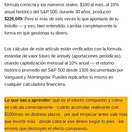
fórmula correcta y los números reales: $100 al mes, al 10%
o
p
tir
anual histórico del S&P 500, durante 30 años, producen
o
p
$226,049
. Pero sí más de seis veces lo que aportaste de tu
k
bolsillo — y eso, bien entendido, cambia completamente la
forma en que gestionas tu dinero.
Los cálculos de este artículo están verificados con la fórmula
estándar de valor futuro de annuity (aportaciones periódicas),
usando capitalización mensual al 10% anual — el retorno
histórico promedio del S&P 500 desde 1926 documentado por
Vanguard y Morningstar. Puedes replicarlos tú mismo en
cualquier calculadora financiera.
Lo que vas a aprender:
qué es el interés compuesto y cómo
se calcula correctamente · cuánto acumulas realmente con
$100/mes en distintos plazos · por qué empezar antes vale más
que invertir más · dónde colocar ese dinero según tu país · los
errores que destruyen el efecto compuesto.