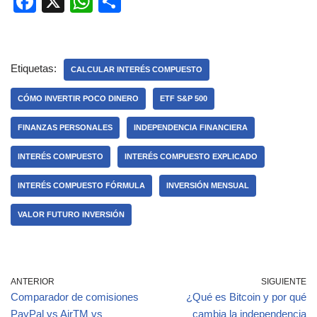
F
X
W
C
a
h
o
c
at
m
e
s
p
Etiquetas:
CALCULAR INTERÉS COMPUESTO
b
A
ar
CÓMO INVERTIR POCO DINERO
ETF S&P 500
o
p
tir
FINANZAS PERSONALES
INDEPENDENCIA FINANCIERA
o
p
k
INTERÉS COMPUESTO
INTERÉS COMPUESTO EXPLICADO
INTERÉS COMPUESTO FÓRMULA
INVERSIÓN MENSUAL
VALOR FUTURO INVERSIÓN
ANTERIOR
SIGUIENTE
Comparador de comisiones
¿Qué es Bitcoin y por qué
PayPal vs AirTM vs
cambia la independencia