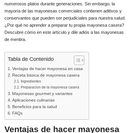
e
s
p
numerosos platos durante generaciones. Sin embargo, la
b
A
ar
mayoría de las mayonesas comerciales contienen aditivos y
conservantes que pueden ser perjudiciales para nuestra salud.
o
p
tir
¿Por qué no aprender a preparar tu propia mayonesa casera?
o
p
Descubre cómo en este artículo y dile adiós a las mayonesas
k
de mentira.
Tabla de Contenido
Ventajas de hacer mayonesa en casa
Receta básica de mayonesa casera
Ingredientes
Preparacion de la mayonesa casera
Mayonesas gourmet y variantes
Aplicaciones culinarias
Beneficios para la salud
FAQs
Ventajas de hacer mayonesa