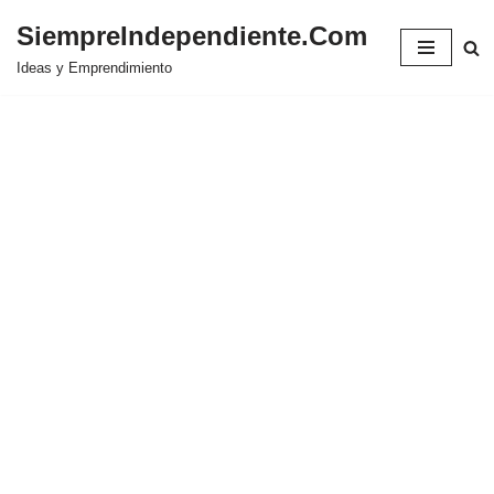
SiempreIndependiente.Com
Saltar
Ideas y Emprendimiento
al
contenido