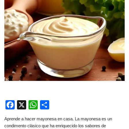
F
X
W
C
a
h
o
Aprende a hacer mayonesa en casa. La mayonesa es un
c
at
m
condimento clásico que ha enriquecido los sabores de