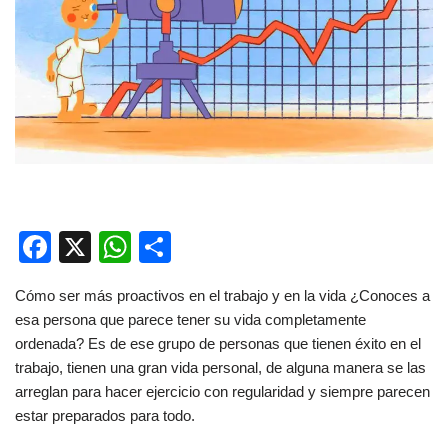
F
X
W
C
a
h
o
Cómo ser más proactivos en el trabajo y en la vida ¿Conoces a
c
at
m
esa persona que parece tener su vida completamente
e
s
p
ordenada? Es de ese grupo de personas que tienen éxito en el
b
A
ar
trabajo, tienen una gran vida personal, de alguna manera se las
arreglan para hacer ejercicio con regularidad y siempre parecen
o
p
tir
estar preparados para todo.
o
p