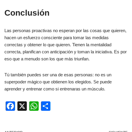
Conclusión
Las personas proactivas no esperan por las cosas que quieren,
hacen un esfuerzo consciente para tomar las medidas
correctas y obtener lo que quieren. Tienen la mentalidad
correcta, planifican con anticipación y toman la iniciativa. Es por
eso que a menudo son los que más triunfan.
Tú también puedes ser una de esas personas: no es un
superpoder mágico que obtienen los elegidos. Se puede
aprender y entrenar como si entrenaras un músculo.
F
X
W
C
a
h
o
c
at
m