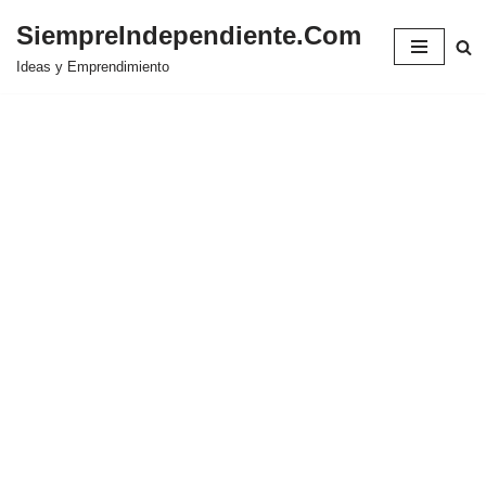
SiempreIndependiente.Com
Saltar
Ideas y Emprendimiento
al
contenido