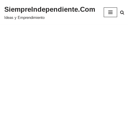
SiempreIndependiente.Com
Saltar
Ideas y Emprendimiento
al
contenido