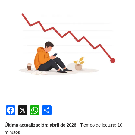
F
X
W
C
a
h
o
Última actualización: abril de 2026
· Tiempo de lectura: 10
c
at
m
minutos