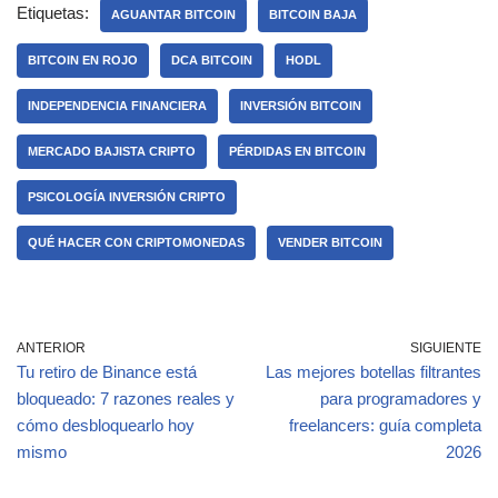
e
s
p
Etiquetas:
AGUANTAR BITCOIN
BITCOIN BAJA
b
A
ar
BITCOIN EN ROJO
DCA BITCOIN
HODL
o
p
tir
INDEPENDENCIA FINANCIERA
INVERSIÓN BITCOIN
o
p
k
MERCADO BAJISTA CRIPTO
PÉRDIDAS EN BITCOIN
PSICOLOGÍA INVERSIÓN CRIPTO
QUÉ HACER CON CRIPTOMONEDAS
VENDER BITCOIN
ANTERIOR
SIGUIENTE
Tu retiro de Binance está
Las mejores botellas filtrantes
bloqueado: 7 razones reales y
para programadores y
cómo desbloquearlo hoy
freelancers: guía completa
mismo
2026