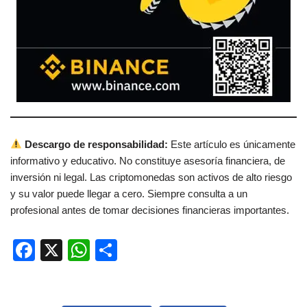
Descargo de responsabilidad:
Este artículo es únicamente
informativo y educativo. No constituye asesoría financiera, de
inversión ni legal. Las criptomonedas son activos de alto riesgo
y su valor puede llegar a cero. Siempre consulta a un
profesional antes de tomar decisiones financieras importantes.
F
X
W
C
a
h
o
c
at
m