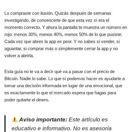
e
s
p
b
A
ar
Lo compraste con ilusión. Quizás después de semanas
investigando, de convencerte de que esta vez sí era el
o
p
tir
momento correcto. Y ahora la pantalla te muestra un número en
o
p
rojo: menos 30%, menos 40%, menos 50% de lo que pusiste.
k
Cada vez que abres la app es peor. Y no sabes si vender, si
aguantar, si comprar más o simplemente cerrar la app y no
volver a abrirla.
Esta guía no te va a decir qué va a pasar con el precio de
Bitcoin. Nadie lo sabe. Lo que sí podemos hacer es ayudarte a
tomar una decisión informada en lugar de una emocional, que
es exactamente lo que el mercado espera que hagas para
poder quitarte el dinero.
Aviso importante:
Este artículo es
educativo e informativo. No es asesoría