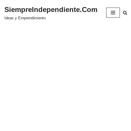
SiempreIndependiente.Com
Saltar
Ideas y Emprendimiento
al
contenido