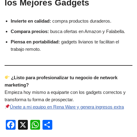
los Mejores Gadgets
Invierte en calidad:
compra productos duraderos.
Compara precios:
busca ofertas en Amazon y Falabella.
Piensa en portabilidad:
gadgets livianos te facilitan el
trabajo remoto.
¿Listo para profesionalizar tu negocio de network
marketing?
Empieza hoy mismo a equiparte con los gadgets correctos y
transforma tu forma de prospectar.
Únete a mi equipo en Rena Ware y genera ingresos extra
F
X
W
C
a
h
o