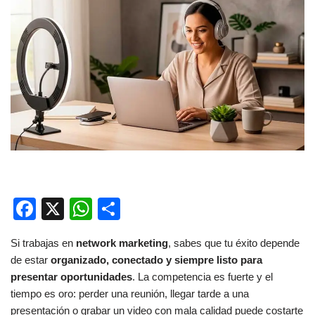
F
X
W
C
a
h
o
Si trabajas en
network marketing
, sabes que tu éxito depende
c
at
m
de estar
organizado, conectado y siempre listo para
e
s
p
presentar oportunidades
. La competencia es fuerte y el
b
A
ar
tiempo es oro: perder una reunión, llegar tarde a una
presentación o grabar un video con mala calidad puede costarte