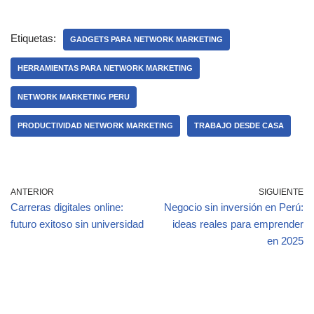
c
at
m
e
s
p
Etiquetas:
GADGETS PARA NETWORK MARKETING
b
A
ar
HERRAMIENTAS PARA NETWORK MARKETING
o
p
tir
NETWORK MARKETING PERU
o
p
k
PRODUCTIVIDAD NETWORK MARKETING
TRABAJO DESDE CASA
ANTERIOR
SIGUIENTE
Carreras digitales online:
Negocio sin inversión en Perú:
futuro exitoso sin universidad
ideas reales para emprender
en 2025