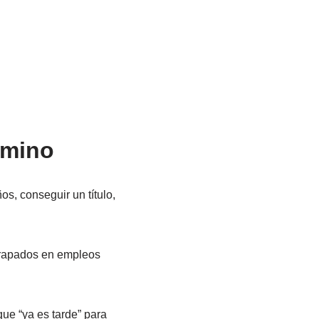
amino
s, conseguir un título,
trapados en empleos
que “ya es tarde” para