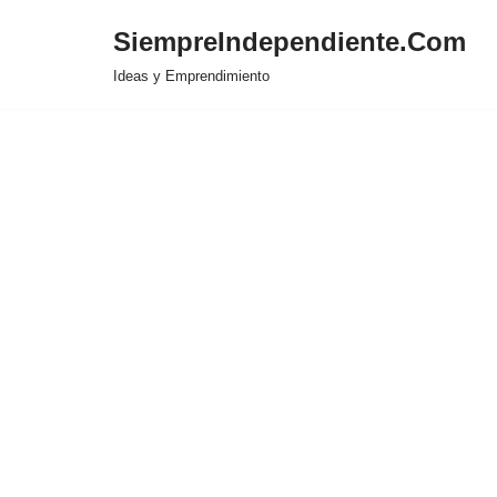
SiempreIndependiente.Com
Saltar
Ideas y Emprendimiento
al
contenido