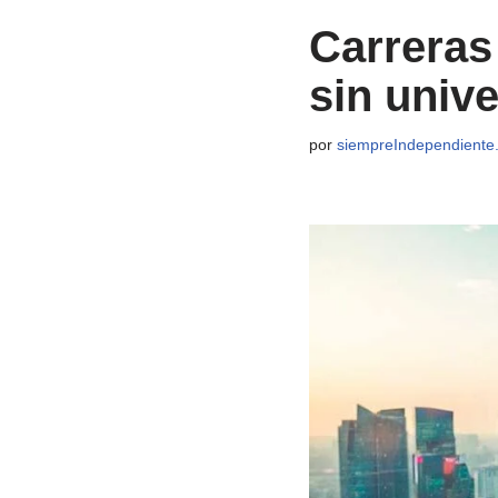
Carreras 
sin univ
por
siempreIndependiente