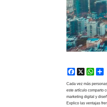
F
X
W
a
h
Cada vez más personas d
c
at
este artículo comparto c
e
s
marketing digital y dis
b
A
a
Explico las ventajas fr