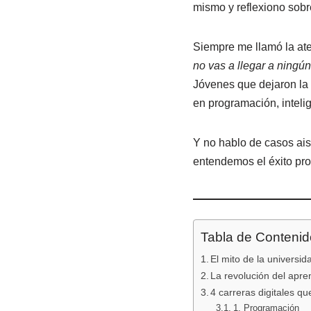
o
p
t
mismo y reflexiono sobr
o
p
k
Siempre me llamó la at
no vas a llegar a ningún
Jóvenes que dejaron la 
en programación, intelig
Y no hablo de casos ai
entendemos el éxito pro
Tabla de Contenid
El mito de la universi
La revolución del apre
4 carreras digitales q
1. Programación