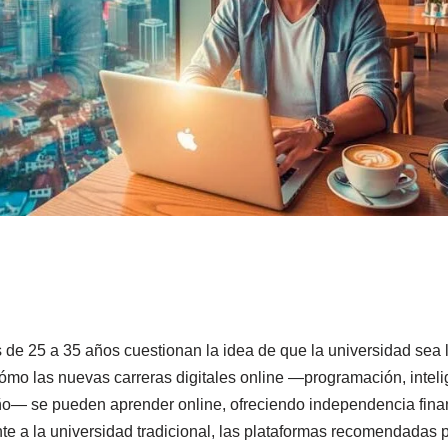
C
o
e 25 a 35 años cuestionan la idea de que la universidad sea la
m
ómo las nuevas carreras digitales online —programación, intelige
p
eño— se pueden aprender online, ofreciendo independencia finan
r
ente a la universidad tradicional, las plataformas recomendadas