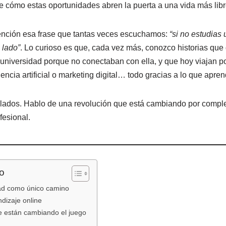
ir
e cómo estas oportunidades abren la puerta a una vida más libr
ención esa frase que tantas veces escuchamos:
“si no estudias 
 lado”
. Lo curioso es que, cada vez más, conozco historias que
universidad porque no conectaban con ella, y que hoy viajan p
encia artificial o marketing digital… todo gracias a lo que apre
slados. Hablo de una revolución que está cambiando por comple
fesional.
o
dad como único camino
ndizaje online
ue están cambiando el juego