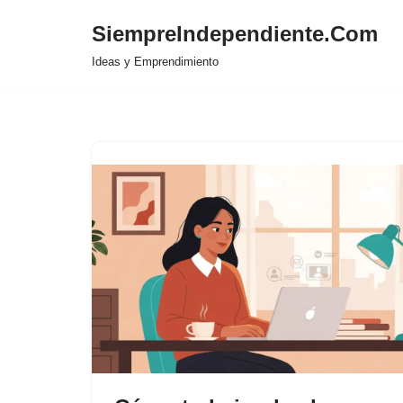
SiempreIndependiente.Com
Saltar
Ideas y Emprendimiento
al
contenido