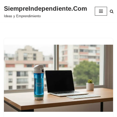
SiempreIndependiente.Com
Saltar
Ideas y Emprendimiento
al
contenido