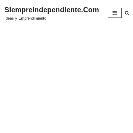
SiempreIndependiente.Com
Saltar
Ideas y Emprendimiento
al
contenido