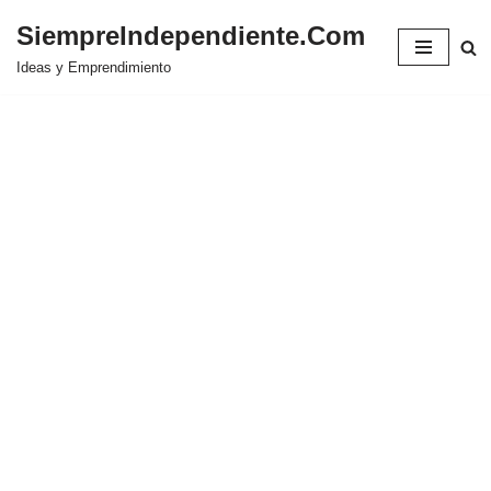
SiempreIndependiente.Com
Saltar
Ideas y Emprendimiento
al
contenido