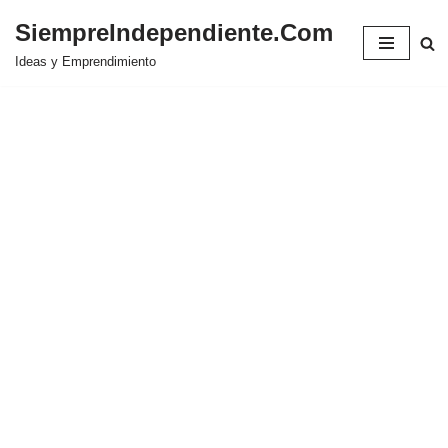
SiempreIndependiente.Com
Saltar
Ideas y Emprendimiento
al
contenido