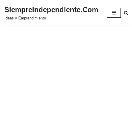
SiempreIndependiente.Com
Saltar
Ideas y Emprendimiento
al
contenido