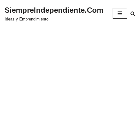
SiempreIndependiente.Com
Saltar
Ideas y Emprendimiento
al
contenido